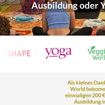
Ausbildung oder Y
Als kleines Dan
World bekomms
einmaligen 200 €
Ausbildung i