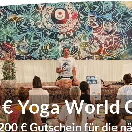
 € Yoga World 
 200 € Gutschein für die n