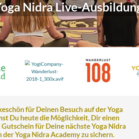
oga Nidra Live-Ausbildun
keschön für Deinen Besuch auf der Yoga
t Du heute die Möglichkeit, Dir einen
 Gutschein für Deine nächste Yoga Nidra
n der Yoga Nidra Academy zu sichern.