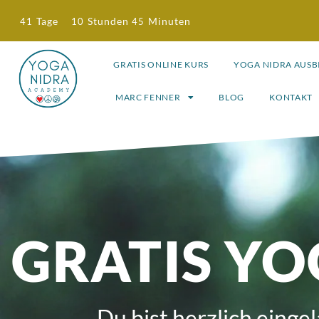
Tage
Stunden
Minuten
41
10
45
GRATIS ONLINE KURS
YOGA NIDRA AUS
MARC FENNER
BLOG
KONTAKT
GRATIS Y
Du bist herzlich ein