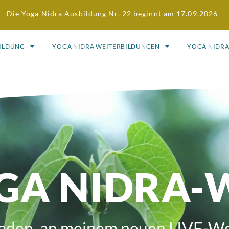
Die Yoga Nidra Ausbildung Nr. 22 beginnt am 17.09.2026
BILDUNG
YOGA NIDRA WEITERBILDUNGEN
YOGA NIDR
OGA NIDRA
geladen, an meinem neuen LIVE-W