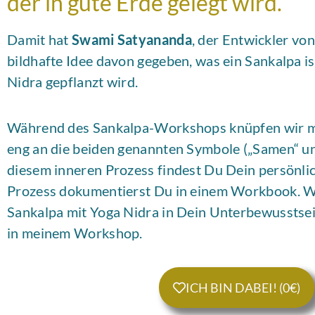
der in gute Erde gelegt wird."
Damit hat
Swami Satyananda
, der Entwickler von
bildhafte Idee davon gegeben, was ein Sankalpa i
Nidra gepflanzt wird.
Während des Sankalpa-Workshops knüpfen wir mi
eng an die beiden genannten Symbole („Samen“ und
diesem inneren Prozess findest Du Dein persönli
Prozess dokumentierst Du in einem Workbook. W
Sankalpa mit Yoga Nidra in Dein Unterbewusstsein 
in meinem Workshop.
ICH BIN DABEI! (0€)