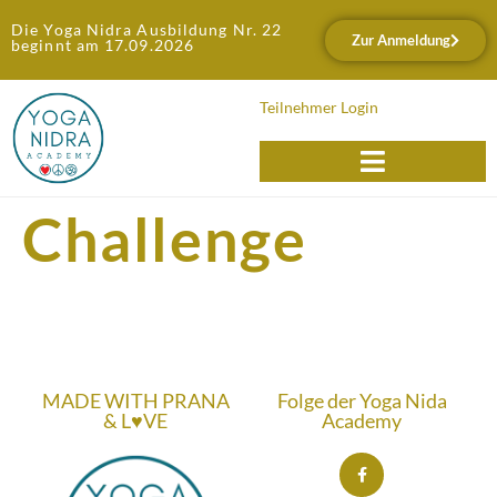
Die Yoga Nidra Ausbildung Nr. 22
Zur Anmeldung
beginnt am 17.09.2026
Teilnehmer Login
Challenge
MADE WITH PRANA
Folge der Yoga Nida
& L♥VE
Academy